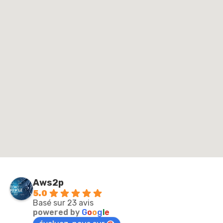
Aws2p
5.0
Basé sur 23 avis
powered by
G
o
o
g
l
e